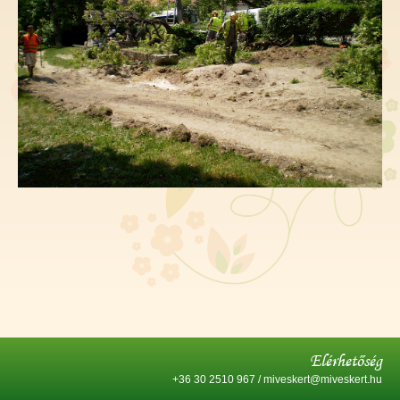
Elérhetőség
+36 30 2510 967 / miveskert@miveskert.hu