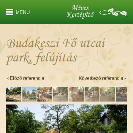
MENU
Budakeszi Fő utcai
park, felújítás
‹ Előző referencia
Következő referencia ›